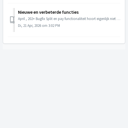
Nieuwe en verbeterde functies
April , 202+ Bugfix Split en pay functionaliteit hoort eigenlijk niet beschikbaar te zijn wanneer de betaalwijze schermen zijn uitgeschakeld en is destijd...
Di, 21 Apr, 2026 om 3:02 PM